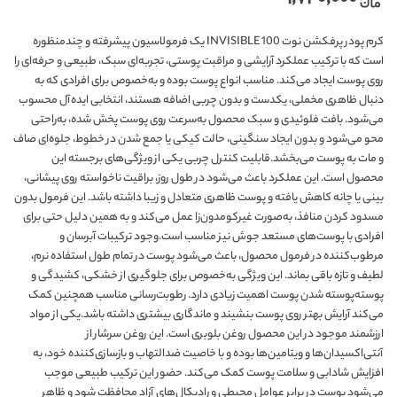
کرم پودر پرفکشن نوت INVISIBLE 100 یک فرمولاسیون پیشرفته و چندمنظوره
است که با ترکیب عملکرد آرایشی و مراقبت پوستی، تجربه‌ای سبک، طبیعی و حرفه‌ای را
روی پوست ایجاد می‌کند. مناسب انواع پوست بوده و به‌خصوص برای افرادی که به
دنبال ظاهری مخملی، یکدست و بدون چربی اضافه هستند، انتخابی ایده‌آل محسوب
می‌شود. بافت فلوئیدی و سبک محصول به‌سرعت روی پوست پخش شده، به‌راحتی
محو می‌شود و بدون ایجاد سنگینی، حالت کیکی یا جمع شدن در خطوط، جلوه‌ای صاف
و مات ‌به پوست می‌بخشد.قابلیت کنترل چربی یکی از ویژگی‌های برجسته این
محصول است. این عملکرد باعث می‌شود در طول روز، براقیت ناخواسته روی پیشانی،
بینی یا چانه کاهش یافته و پوست ظاهری متعادل و زیبا داشته باشد. این فرمول بدون
مسدود کردن منافذ، به‌صورت غیرکومدون‌زا عمل می‌کند و به همین دلیل حتی برای
افرادی با پوست‌های مستعد جوش نیز مناسب است.وجود ترکیبات آبرسان و
مرطوب‌کننده در فرمول محصول، باعث می‌شود پوست در تمام طول استفاده نرم،
لطیف و تازه باقی بماند. این ویژگی به‌خصوص برای جلوگیری از خشکی، کشیدگی و
پوسته‌پوسته شدن پوست اهمیت زیادی دارد. رطوبت‌رسانی مناسب همچنین کمک
می‌کند آرایش بهتر روی پوست بنشیند و ماندگاری بیشتری داشته باشد.یکی از مواد
ارزشمند موجود در این محصول روغن بلوبری است. این روغن سرشار از
آنتی‌اکسیدان‌ها و ویتامین‌ها بوده و با خاصیت ضدالتهاب و بازسازی‌کننده خود، به
افزایش شادابی و سلامت پوست کمک می‌کند. حضور این ترکیب طبیعی موجب
می‌شود پوست در برابر عوامل محیطی و رادیکال‌های آزاد محافظت شود و ظاهر