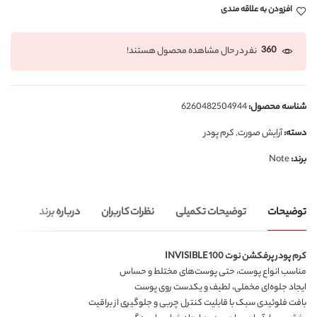
افزودن به علاقه مندی
360
نفر در حال مشاهده محصول هستند!
شناسه محصول:
6260482504944
دسته:
آرایش صورت
,
کرم پودر
برند:
Note
توضیحات
توضیحات تکمیلی
نظرات کاربران
درباره برند
کرم پودر پرفکشن نوت INVISIBLE 100
مناسب انواع پوست، حتی پوست‌های مختلط و حساس
ایجاد جلوه‌ای مخملی، لطیف و یکدست روی پوست
بافت فلوئیدی سبک با قابلیت کنترل چربی و جلوگیری از براقیت