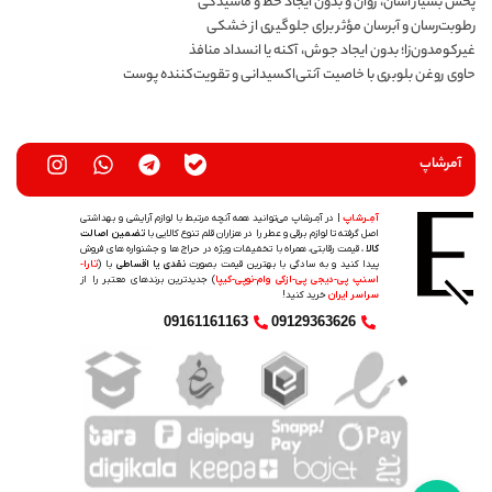
پخش بسیار آسان، روان و بدون ایجاد خط و ماسیدگی
رطوبت‌رسان و آبرسان مؤثر برای جلوگیری از خشکی
غیرکومدون‌زا؛ بدون ایجاد جوش، آکنه یا انسداد منافذ
حاوی روغن بلوبری با خاصیت آنتی‌اکسیدانی و تقویت‌کننده پوست
آمرشاپ
آمِـرشاپ
| در آمِـرشاپ می‌توانید همه آنچه مرتبط با لوازم آرایشی و بهداشتی
اصل گرفته تا لوازم برقی و عطر را در هزاران قلم تنوع کالایی با
تضمین اصالت
کالا
، قیمت رقابتی، همراه با تخفیفات ویژه در حراج ها و جشنواره های فروش
پیدا کنید و به سادگی با بهترین قیمت بصورت
نقدی یا اقساطی
با (
تارا-
اسنپ پی-دیجی پی-ازکی وام-نوپی-کیپا
) جدیدترین‌ برندهای معتبر را از
سراسر ایران
خرید کنید!
09161161163
09129363626