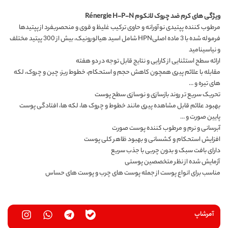
ویژگی های کرم ضد چروک لانکوم Rénergie H-P-N
مرطوب کننده پپتیدی نوآورانه و حاوی ترکیب غلیظ و قوی و منحصربفرد از پپتیدها
فرموله شده با 3 ماده اصلیHPN شامل اسید هیالورونیک، بیش از 300 پپتید مختلف
و نیاسینامید
ارائه سطح استثنایی از کارایی و نتایج قابل توجه در دو هفته
مقابله با علائم پیری همچون کاهش حجم و استحکام، خطوط ریز، چین و چروک، لکه
های تیره و …
تحریک سریع تر روند بازسازی و نوسازی سطح پوست
بهبود علائم قابل مشاهده پیری مانند خطوط و چروک ها، لکه ها، افتادگی پوست
پایین صورت و …
آبرسانی و نرم و مرطوب کننده پوست صورت
افزایش استحکام و کشسانی و بهبود ظاهر کلی پوست
دارای بافت سبک و بدون چربی با جذب سریع
آزمایش شده از نظر متخصصین پوستی
مناسب برای انواع پوست از جمله پوست های چرب و پوست های حساس
آمرشاپ