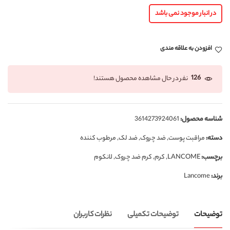
در انبار موجود نمی باشد
افزودن به علاقه مندی
126
نفر در حال مشاهده محصول هستند!
شناسه محصول:
3614273924061
دسته:
مراقبت پوست
,
ضد چروک
,
ضد لک
,
مرطوب کننده
برچسب:
LANCOME
,
کرم
,
کرم ضد چروک
,
لانکوم
برند:
Lancome
توضیحات
توضیحات تکمیلی
نظرات کاربران