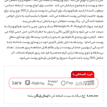
غنی از کلاژن را ترویج می کند . کرم روز پوست را سفت می کند ، خطوط ریز را کاهش می
دهد و پوست را به وضوح درخشان می کند . مناسب برای انواع پوست ، از جمله حساس ،
مرطوب کننده از اسید هیالورونیک برای آبرسانی به پوست و بیش از 300 نوع پپتید برای
بهبود خاصیت ارتجاعی پوست استفاده می کند . همراه با نیاسینامید به دلیل خواص
تصفیه کنندگی آن ، رنگ پوست متعادل تر و درخشان تر به نظر می رسد .
کرم ضد چروک لانکوم Rénergie H-P-N سبک و بدون چربی با اسید هیالورونیک به
سرعت جذب می شود و نتایج کارایی بالایی را بدون به خطر انداختن حس حسی ارائه می
دهد . کرم رینرژی پپتیدی لانکوم نور جدیدی را بر قدرت پپتیدها برای نوسازی سطح
پوست می اندازد . پپتیدها به دلیل نقش کلیدی خود در نوسازی پوست شناخته شده
اند و یکی از بهترین متحدان پوست در برابر علائم قابل مشاهده پیری هستند . تعداد
بی‌سابقه و تنوع پپتیدها در این کرم منحصر به فرد ضد پیری فرموله شده‌اند : اثر
مکمل 300 پپتید باعث تحریک سریع‌تر و افزایش بازسازی پوست می‌شود .
۶,۰۰۰,۰۰۰
دیگه به سبدت اضافه کن تا
ارسال رایگان
بشه!