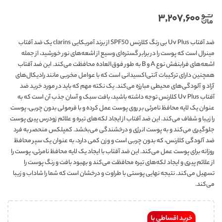
۳,۲۰۷,۶۰۰
ضد آفتاب Uv Plus بی رنگ کلارنس SPF50 از برند آمریکایی clarins یک ضد آفتاب
مینرال است که پوست را در برابر گستره‌ای وسیع از اشعه‌های نور خورشید، از جمله
اشعه‌های فرابنفش نوع A و B به طور فوق‌العاده محافظت می‌کند. این ضد آفتاب
همچنین دارای ترکیبات آنتی‌اکسیدانی است که با عوامل مخربی مانند رادیکال‌های
آزاد و آلودگی‌های محیطی مبارزه می‌کند. یک نکته مهم که باید در مورد خرید ضد
آفتاب Uv Plus کلارنس توجه داشته باشید، بافت سبک و آسان جذب آن است که به
عنوان یک لایه محافظ نامرئی بر روی پوست عمل کرده و با فرمولی بدون چربی، پوست
را زیبا و شفاف می‌کند. این ضد آفتاب از ایجاد لکه‌های تیره و علائم زودرس پیری پوست
جلوگیری می‌کند و به پوست انرژی و درخشندگی می‌بخشد. کمپلکس منحصر به فرد
ضد آلودگی کلارنس، که بدون چربی است و وزن کمی دارد، به عنوان یک سپر محافظ
روزانه برای پوست عمل می‌کند. این ضد آفتاب با ایجاد یک لایه محافظ نامرئی، پوست را
از علائم پیری و ایجاد لکه‌های تیره محافظت می‌کند و بهبود بافت و رنگ پوست را
تسهیل می‌کند. نتیجه نهایی پوستی با طراوت و درخشان است که شما را شاداب و زیبا
می‌کند.