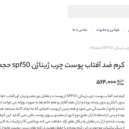
قوانین و مقررات
تماس با ما
 SPF50 حجم 50
کرم ضد آفتاب پوست چرب ژیناژن spf50 حجم 50
۵۶۴,۰۰۰
کرم ضد آفتاب پوست چرب ژیناژن SPF50 از پوست در مقابل نور مض
بدون الکل و بدون رایحه بوده و از آن هم آقایان و هم خانم ها به صورت روزانه می توانن
شده و مانع از ماسیدگی می شود و هم چنین از پوست افرادی که به ایجاد آکنه مستعد ه
بوده و پس از استفاده از آن هیچ نوع اثری از سفیدی بر روی پوست باقی نمی گذارد، این کرم
از دیگر ترکیبات موجود در این کرم بوده و با حفظ رطوبت در لایه های زیرین پوست مانع