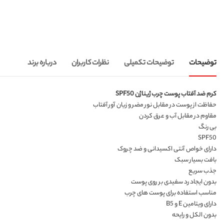
توضیحات
توضیحات تکمیلی
نظرات کاربران
درباره برند
کرم ضد آفتاب پوست چرب ژیناژن SPF50
حفاظت از پوست در مقابل نور مضر و زیان آور آفتاب
مقاوم در مقابل آب و عرق کردن
بی رنگ
SPF50
دارای خواص آنتی اکسیدانی و ضد چروک
بافت بسیار سبک
جذب سریع
بدون ایجاد رد سفیدی بر روی پوست
مناسب استفاده برای پوست های چرب
دارای ویتامین E و B5
بدون الکل و رایحه