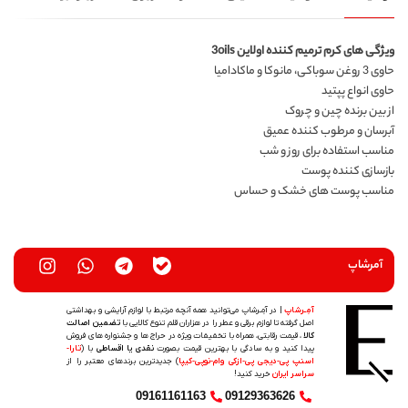
ویژگی های کرم ترمیم کننده اولاین 3oils
حاوی 3 روغن سوباکی، مانوکا و ماکادامیا
حاوی انواع پپتید
از بین برنده چین و چروک
آبرسان و مرطوب کننده عمیق
مناسب استفاده برای روز و شب
بازسازی کننده پوست
مناسب پوست های خشک و حساس
آمرشاپ
آمِـرشاپ
| در آمِـرشاپ می‌توانید همه آنچه مرتبط با لوازم آرایشی و بهداشتی
اصل گرفته تا لوازم برقی و عطر را در هزاران قلم تنوع کالایی با
تضمین اصالت
کالا
، قیمت رقابتی، همراه با تخفیفات ویژه در حراج ها و جشنواره های فروش
پیدا کنید و به سادگی با بهترین قیمت بصورت
نقدی یا اقساطی
با (
تارا-
اسنپ پی-دیجی پی-ازکی وام-نوپی-کیپا
) جدیدترین‌ برندهای معتبر را از
سراسر ایران
خرید کنید!
09161161163
09129363626