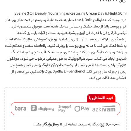
Eveline 3 Oil Deeply Nourishing & Restoring Cream Day & Night 50ml
کرم ترمیم کننده اولاین 3oils با هدف نیاز به تغذیه غلیظ و ترمیم مراقبت های روزانه از
انواع پوست بالغ از جمله خشک و حساس ساخته شده است. فرمول منحصر به فرد
ترکیبی از 3 روغن با قدرت فن آوری پیشرفته پپتید است ، و اثرات بازسازی کننده
چشمگیری را ارائه می دهد. هم افزایی بی نظیر 3 روغن (تسوباکی ، مانوکا ، ماکادامیا)
به شما کمک می کند تا علائم پیری پوست را برطرف کنید ، بلافاصله سفت و محکم شده
و از افت رطوبت جلوگیری می کند. پپتیدهای بیومیمتیک اثر ضد چروک و لیفتینگ
شدیدی ایجاد می کنند. اسید هیالورونیک به طور عمیقی مرطوب می شود ، مولکول
های آب را در پوست حفظ می کند و از از دست دادن آن جلوگیری می کند و همچنین
چین و چروک ها را پر می کند. D-panthenol علائم تحریک را تسکین می دهد و از
خشکی محافظت می کند.
۶,۰۰۰,۰۰۰
دیگه به سبدت اضافه کن تا
ارسال رایگان
بشه!