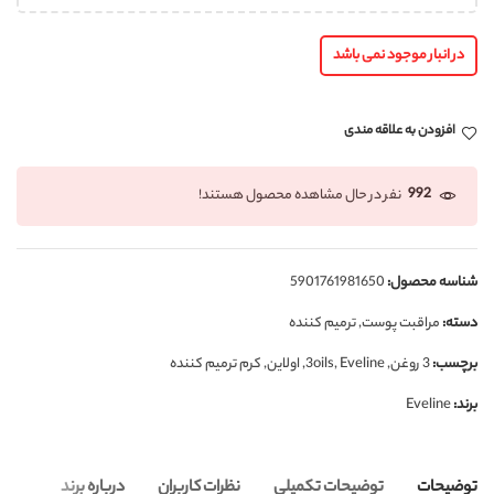
در انبار موجود نمی باشد
افزودن به علاقه مندی
992
نفر در حال مشاهده محصول هستند!
شناسه محصول:
5901761981650
دسته:
مراقبت پوست
,
ترمیم کننده
برچسب:
3 روغن
,
Eveline
,
3oils
,
اولاین
,
کرم ترمیم کننده
برند:
Eveline
توضیحات
توضیحات تکمیلی
نظرات کاربران
درباره برند