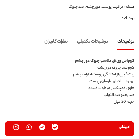
دسته:
مراقبت پوست
,
دور چشم
,
ضد چروک
برند:
svi
توضیحات
توضیحات تکمیلی
نظرات کاربران
کرم اس وی آی مناسب چروک دور چشم
کرم ضد چروک دور چشم
پیشگیری از افتادگی پوست اطراف چشم
بهبود ساختار و بازسازی پوست
حاوی کمپلکس مرطوب کننده
ضد پف و ضد التهاب
حجم 20 میل
آمرشاپ