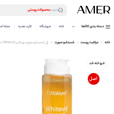
لوازم آرایشی
محصولات پوستی
جستجو در
محصولات مراقبت مو
عطر و ادکلن
لوازم آرایشی
دسته بندی کالاها
خانه
فروشگاه
کارت هدیه
مجله آمر
محصولات پوستی
محصولات مراقبت مو
عطر و ادکلن
خانه
مراقبت پوست
شستشو صورت
ژل شستشو صورت ویتالیر Whitevit حجم 200
فروخته شد