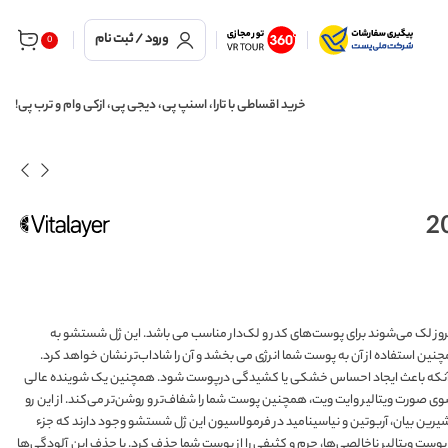
ورود / ثبت نام
0
خرید اقساطی با تارا، اسنپ پی، دیجی پی، ازکی وام و ترب پی!
وز لک می‌شوند برای پوست‌های کدر و لک‌دار مناسب می باشد. این ژل شستشو به
نین استفاده از آن به پوست شما انرژی می بخشد و آن را شاداب‌تر نشان خواهد کرد.
بدون آنکه باعث ایجاد احساس خشکی یا کشیدگی درپوست شود. همچنین یک شوینده عالی
ورت ویتالیر وایت ویت، همچنین پوست شما را شفاف‌تر و روشن‌تر می‌کند. از این رو
ل برای پوست‌های کدر و لک دار می باشد. ترکیباتی مثل ویتامین C، عصاره شیرین بیان، آربوتین و نیاسینامید در فرمولاسیون این ژل شستشو وجود دارند که جزء
 ویتالیر ناخالصی‌ها، جرم و کثیفی را از پوست شما حذف کرد. با حذف این آلودگی‌ها