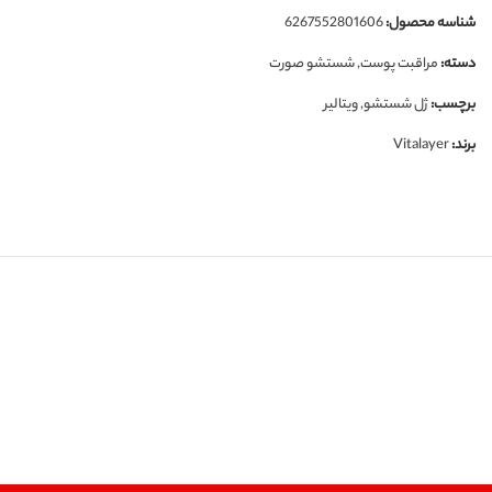
شناسه محصول:
6267552801606
دسته:
مراقبت پوست
,
شستشو صورت
برچسب:
ژل شستشو
,
ویتالیر
برند:
Vitalayer