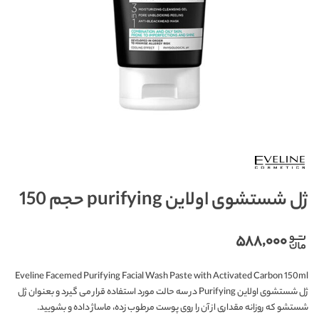
ژل شستشوی اولاین purifying حجم 150
۵۸۸,۰۰۰
Eveline Facemed Purifying Facial Wash Paste with Activated Carbon 150ml
ژل شستشوی اولاین Purifying در سه حالت مورد استفاده قرار می گیرد و بعنوان ژل
شستشو که روزانه مقداری از آن را روی پوست مرطوب زده، ماساژ داده و بشویید.