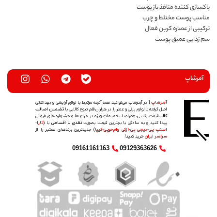
پاکسازی کننده منافذ باز پوست
مناسب پوست مختلط و چرب
ترکیبی از عصاره کربن فعال
سم زدایی عمیق پوست
آمرشاپ
آمِـرشاپ
| در آمِـرشاپ می‌توانید همه آنچه مرتبط با لوازم آرایشی و بهداشتی
اصل گرفته تا لوازم برقی و عطر را در هزاران قلم تنوع کالایی با
تضمین اصالت
کالا
، قیمت رقابتی، همراه با تخفیفات ویژه در حراج ها و جشنواره های فروش
پیدا کنید و به سادگی با بهترین قیمت بصورت
نقدی یا اقساطی
با (
تارا-
اسنپ پی-دیجی پی-ازکی وام-نوپی-کیپا
) جدیدترین‌ برندهای معتبر را از
سراسر ایران
خرید کنید!
09161161163
09129363626