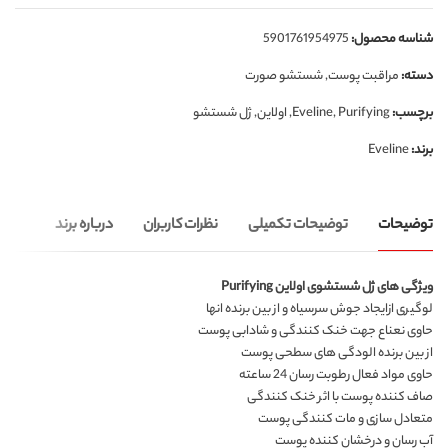
شناسه محصول:
5901761954975
دسته:
مراقبت پوست
,
شستشو صورت
برچسب:
Purifying
,
Eveline
,
اولاین
,
ژل شستشو
برند:
Eveline
توضیحات
توضیحات تکمیلی
نظرات کاربران
درباره برند
ویژگی های ژل شستشوی اولاین Purifying
لوگیری ازایجاد جوش سرسیاه و از بین برنده انها
حاوی نعناع جهت خنک کنندگی و شادابی پوست
از بین برنده الودگی های سطحی پوست
حاوی مواد فعال رطوبت رسان 24 ساعته
صاف کننده پوست با اثر خنک کنندگی
متعادل سازی و مات کنندگی پوست
آب رسان و درخشان کننده پوست