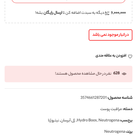
۶,۰۰۰,۰۰۰
دیگه به سبدت اضافه کن تا
ارسال رایگان
بشه!
در انبار موجود نمی باشد
افزودن به علاقه مندی
628
نفر در حال مشاهده محصول هستند!
شناسه محصول:
3574661287201
دسته:
مراقبت پوست
برچسب:
Neutrogena
,
Hydro Boos
,
ژل آبرسان
,
نیتروژنا
برند:
Neutrogena