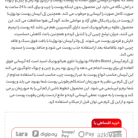
باشد که علاوه بر آبرسانی فوق العاده به پوست، پوست را از پیری زود رس و چین و چروک
در امان نگاه می دارد. این محصول بدون اینکه پوست را چرب و براق کند، تا 24 ساعت به
صورت کامل صورت را آبرسانی و مرطوب می کند. همچنین ژل آبرسان پوست نوتروژینا
از پوست در برابر رادیکال های آزاد و عواملی مانند آلودگی هوا محافظت می کند. این
محصول علاوه بر هیالورونیک اسید دارای گلیسیرین هم می باشد که پوست را ترمیم
می کنند، میزان ترشح چربی آن را کنترل کرده و همچنین باعث کاهش حساسیت،
خارش و قرمزی پوست می شوند. ژل واتر آبرسان نوتروژینا با بافت فوق سبک و فاقد
چربی خود بلافاصله بعد از استفاده جذب پوست می شود و منافذ پوست را مسدود
نمی کند.
ژل کرم آبرسان Hydro Boost نوتروژینا حاوی هیالورونیک اسید است که آبرسانی فوق
العاده ای برای پوست انجام می دهد و از پیری زود رس و چین و چروک جلوگیری می کند
این آبرسان مناسب انواع پوست به غیر از پوست چرب مناسب است.با استفاده مداوم از
این ژل کرم بی نظیر به مرور زمان استحکام رطوبتی پوست شما بهبود می یابد و پوست
شما نرم و ابریشمی می شود. این محصول خطوط ناشی از کم آبی را به مرور زمان پر می
کند و پوست را به صورت عمقی آبرسانی کرده و مانع از دست رفتن رطوبت پوست می
شود و از این ژل کرم می توان قبل از میکاپ استفاده کرد.