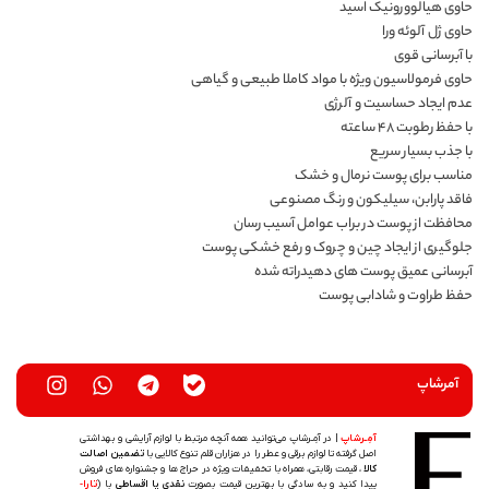
حاوی هیالوورونیک اسید
حاوی ژل آلوئه ورا
با آبرسانی قوی
حاوی فرمولاسیون ویژه با مواد کاملا طبیعی و گیاهی
عدم ایجاد حساسیت و آلرژی
با حفظ رطوبت ۴۸ ساعته
با جذب بسیار سریع
مناسب برای پوست نرمال و خشک
فاقد پارابن، سیلیکون و رنگ مصنوعی
محافظت از پوست در براب عوامل آسیب رسان
جلوگیری از ایجاد چین و چروک و رفع خشکی پوست
آبرسانی عمیق پوست های دهیدراته شده
حفظ طراوت و شادابی پوست
آمرشاپ
آمِـرشاپ
| در آمِـرشاپ می‌توانید همه آنچه مرتبط با لوازم آرایشی و بهداشتی
اصل گرفته تا لوازم برقی و عطر را در هزاران قلم تنوع کالایی با
تضمین اصالت
کالا
، قیمت رقابتی، همراه با تخفیفات ویژه در حراج ها و جشنواره های فروش
پیدا کنید و به سادگی با بهترین قیمت بصورت
نقدی یا اقساطی
با (
تارا-