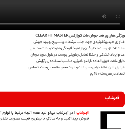
ویژگی های پچ ضد جوش مات کوزارکس CLEAR FIT MASTER
فناوری هیدروکلوئیدی جهت جذب ترشحات و تسریع بهبود جوش‌
محافظت از پوست با جلوگیری از نفوذ آلودگی‌ها و تحریکات محیطی
عدم ایجاد خشکی و حفظ تعادل رطوبتی پوست در طول دوره درمان
دارای بافت فوق‌ العاده نازک و نامرئی، مناسب استفاده زیر آرایش
فرمول امن، فاقد پارابن، سولفات و مواد مضر، مناسب پوست حساس
تعداد در هر بسته : 18 پچ
آمرشاپ
آمِـرشاپ
| در آمِـرشاپ می‌توانید همه آنچه مرتبط با لوازم آ
فروش پیدا کنید و به سادگی با بهترین قیمت بصورت
نقدی 