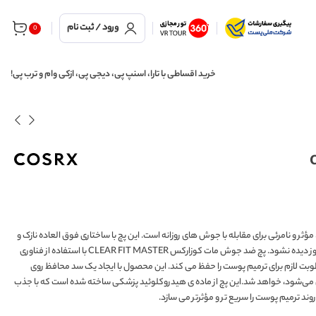
ورود / ثبت نام
0
خرید اقساطی با تارا، اسنپ پی، دیجی پی، ازکی وام و ترب پی!
CLEAR FIT  از برند کره ای cosrx یک راه‌ حل سریع، مؤثر و نامرئی برای مقابله با جوش‌ های روزانه است. این پچ با ساختاری فوق‌ العاده نازک و
سطحی مات، به‌ گونه‌ای طراحی شده که به‌ راحتی زیر آرایش قابل استفاده باشد و در طول روز دیده نشود. پچ ضد جوش مات کوزارکس CLEAR FIT MASTER با استفاده از فناوری
بت لازم برای ترمیم پوست را حفظ می‌ کند. این محصول با ایجاد یک سد محافظ روی
می‌شود، خواهد شد.این پچ از ماده‌ ی هیدروکلوئید پزشکی ساخته شده است که با جذب
ترمیم پوست را سریع‌ تر و مؤثرتر می‌ سازد.