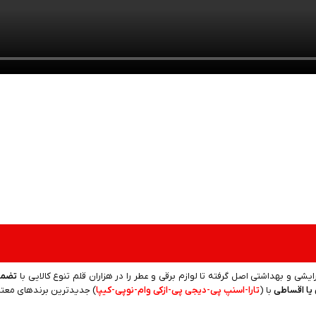
رایشی و بهداشتی اصل گرفته تا لوازم برقی و عطر را در هزاران قلم تنوع کالایی با
تضمی
یا اقساطی
با (
تارا-اسنپ پی-دیجی پی-ازکی وام-نوپی-کیپا
) جدیدترین‌ برندهای معتبر