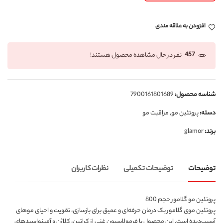
افزودن به علاقه مندی
457
نفر در حال مشاهده محصول هستند!
شناسه محصول:
7900161801689
دسته:
پروتئین مو
,
مراقبت مو
برند:
glamor
توضیحات
توضیحات تکمیلی
نظرات کاربران
پروتئین مو گلامور حجم 800
پروتئین موی گلامور یک درمان حرفه‌ای و عمیق برای بازسازی، تقویت و احیای موهای
آسیب‌دیده است. این محصول با فرمولاسیون غنی از کراتین، کلاژن و آمینواسیدهای