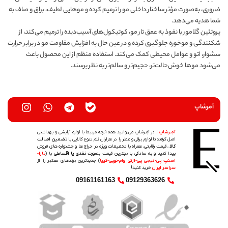
ضروری، به‌صورت مؤثر ساختار داخلی مو را ترمیم کرده و موهایی لطیف، براق و صاف به
شما هدیه می‌دهد.
پروتئین گلامور با نفوذ به عمق تار مو، کوتیکول‌های آسیب‌دیده را ترمیم می‌کند، از
شکنندگی و موخوره جلوگیری کرده و در عین حال به افزایش مقاومت مو در برابر حرارت
سشوار، اتو و عوامل محیطی کمک می‌کند. استفاده منظم از این محصول باعث
می‌شود موها خوش‌حالت‌تر، حجیم‌تر و سالم‌تر به نظر برسند.
آمرشاپ
آمِـرشاپ
| در آمِـرشاپ می‌توانید همه آنچه مرتبط با لوازم آرایشی و بهداشتی
اصل گرفته تا لوازم برقی و عطر را در هزاران قلم تنوع کالایی با
تضمین اصالت
کالا
، قیمت رقابتی، همراه با تخفیفات ویژه در حراج ها و جشنواره های فروش
پیدا کنید و به سادگی با بهترین قیمت بصورت
نقدی یا اقساطی
با (
تارا-
اسنپ پی-دیجی پی-ازکی وام-نوپی-کیپا
) جدیدترین‌ برندهای معتبر را از
سراسر ایران
خرید کنید!
09161161163
09129363626