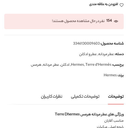
افزودن به علاقه مندی
154
نفر در حال مشاهده محصول هستند!
شناسه محصول:
3346130009603
دسته:
عطر مردانه
,
عطر و ادکلن
برچسب:
Terre d’Hermès
,
Hermes
,
ادکلن
,
عطر
,
مردانه
,
هرمس
برند:
Hermes
توضیحات
توضیحات تکمیلی
نظرات کاربران
ویژگی های عطر مردانه هرمس Terre Dhermes
مناسب آقایان
رایحه اصلی مرکبات