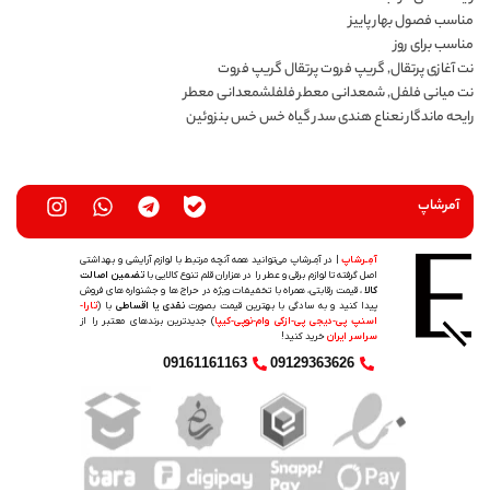
مناسب فصول بهار پاییز
مناسب برای روز
نت آغازی پرتقال, گریپ فروت پرتقال گریپ فروت
نت میانی فلفل, شمعدانی معطر فلفلشمعدانی معطر
رایحه ماندگار نعناع هندی سدر گیاه خس خس بنزوئین
آمرشاپ
آمِـرشاپ
| در آمِـرشاپ می‌توانید همه آنچه مرتبط با لوازم آرایشی و بهداشتی
اصل گرفته تا لوازم برقی و عطر را در هزاران قلم تنوع کالایی با
تضمین اصالت
کالا
، قیمت رقابتی، همراه با تخفیفات ویژه در حراج ها و جشنواره های فروش
پیدا کنید و به سادگی با بهترین قیمت بصورت
نقدی یا اقساطی
با (
تارا-
اسنپ پی-دیجی پی-ازکی وام-نوپی-کیپا
) جدیدترین‌ برندهای معتبر را از
سراسر ایران
خرید کنید!
09161161163
09129363626