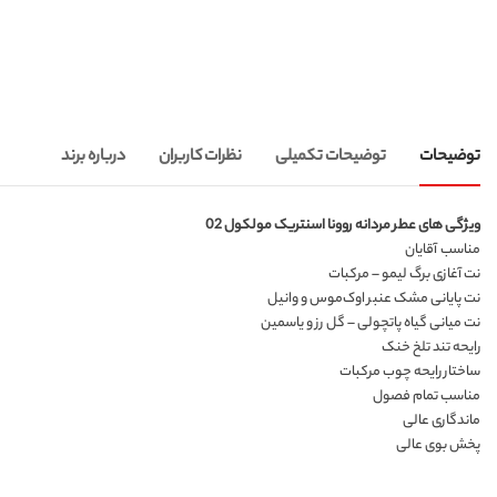
توضیحات
توضیحات تکمیلی
نظرات کاربران
درباره برند
ویژگی های عطر مردانه روونا اسنتریک مولکول 02
مناسب آقایان
نت آغازی برگ لیمو – مرکبات
نت پایانی مشک عنبر اوک‌موس و وانیل
نت میانی گیاه پاتچولی – گل رز و یاسمین
رایحه تند تلخ خنک
ساختار رایحه چوب مرکبات
مناسب تمام فصول
ماندگاری عالی
پخش بوی عالی