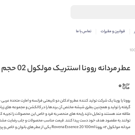
قوانین و مقررات
تماس با ما
عطر مردانه روونا اسنتریک مولکول 02 حجم 100
۰
روونا یا روینا یک شرکت تولید کننده عطر و ادکلن دو تابیعتی فرانسه و امارت متحده عربی م
گرفته را تولید و همچنین بطری شیشه مختص آن برندها را در کالکشن و مجموعه های زیاد و 
علاقه مند هستند و تمایل دارند رایحه های منحصر به فرد و خاص این محصولات را تجربه 
توانند به مقصود هدف خود دست پیدا کنند. قیمت مناسب محصولات و جلب رضایت مشتریان د
مردانه مولکول ۰۲ روونا Rovena Essence 20 100ml یکی از عطر های بانوان و خاص و پرفروش از این برند می باشد که طرفداران زیادی را به سمت خود جلب کرده است .