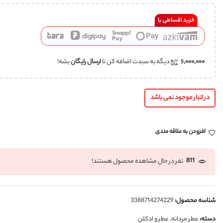
۶,۰۰۰,۰۰۰
دیگه به سبدت اضافه کن تا
ارسال رایگان
بشه!
در انبار موجود نمی باشد
افزودن به علاقه مندی
811
نفر در حال مشاهده محصول هستند!
شناسه محصول:
3388714274229
دسته:
عطر مردانه
,
عطر و ادکلن