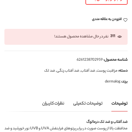
افزودن به علاقه مندی
311
نفر در حال مشاهده محصول هستند!
شناسه محصول:
6261238702959
دسته:
مراقبت پوست
,
ضد آفتاب
,
ضد آفتاب رنگی
,
ضد لک
برند:
dermalog
توضیحات
توضیحات تکمیلی
نظرات کاربران
ضد آفتاب و ضد لک درمالوگ
محافظت بالا از پوست صورت در برابر پرتوهای فرابنفش UVA و UVB نور خورشید و ضد