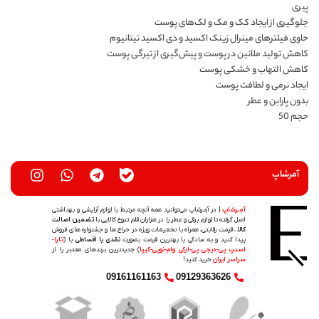
پیری
جلوگیری از ایجاد کک و مک و لک‌های پوست
حاوی فیلترهای مینرال زینک اکسید و دی اکسید تیتانیوم
کاهش تولید ملانین در پوست و پیش‌گیری‌ از تیرگی‌ پوست
کاهش التهاب و خشکی پوست
ایجاد نرمی و لطافت پوست
بدون پارابن و عطر
حجم 50
آمرشاپ
آمِـرشاپ
| در آمِـرشاپ می‌توانید همه آنچه مرتبط با لوازم آرایشی و بهداشتی
اصل گرفته تا لوازم برقی و عطر را در هزاران قلم تنوع کالایی با
تضمین اصالت
کالا
، قیمت رقابتی، همراه با تخفیفات ویژه در حراج ها و جشنواره های فروش
پیدا کنید و به سادگی با بهترین قیمت بصورت
نقدی یا اقساطی
با (
تارا-
اسنپ پی-دیجی پی-ازکی وام-نوپی-کیپا
) جدیدترین‌ برندهای معتبر را از
سراسر ایران
خرید کنید!
09161161163
09129363626