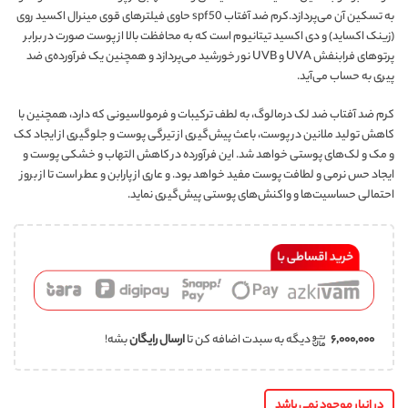
به تسکین آن می‌پردازد.کرم ضد آفتاب spf50 حاوی فیلترهای قوی مینرال اکسید روی
(زینک اکساید) و دی اکسید تیتانیوم است که به محافظت بالا از پوست صورت در برابر
پرتوهای فرابنفش UVA و UVB نور خورشید می‌پردازد و همچنین یک فرآورده‌ی ضد
پیری به حساب می‌آید‌.
کرم ضد آفتاب ضد لک درمالوگ، به لطف ترکیبات و فرمولاسیونی که دارد، همچنین با
کاهش تولید ملانین در پوست، باعث‌ پیش‌گیری‌ از تیرگی‌ پوست و جلوگیری از ایجاد کک
و مک و لک‌های پوستی خواهد شد. این فرآورده در کاهش التهاب و خشکی پوست و
ایجاد حس نرمی و لطافت پوست مفید خواهد بود. و عاری از پارابن و عطر است تا از بروز
احتمالی حساسیت‌ها و واکنش‌های پوستی پیش‌گیری‌ نماید.
۶,۰۰۰,۰۰۰
دیگه به سبدت اضافه کن تا
ارسال رایگان
بشه!
در انبار موجود نمی باشد