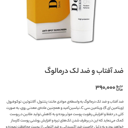
ضد آفتاب و ضد لک درمالوگ
۳۹۰,۰۰۰
ضد آفتاب و ضد لک درمالوگ به واسطه‌ی موادی مانند؛ پنتنول، آلانتوئین، توکوفرول
(ویتامین ای E)، ويتامين سی C، نیاسین‌آمید و همچنین ماده‌ی معدنی روی، به صورت
کلی در حفظ و افزایش‌ رطوبت پوست موثر بوده و به کاهش تولید ملانین در پوست
کمک می‌نماید که این در برطرف شدن لک‌های تیره و افزایش روشنی پوست کارساز
خواهد بود و به دلیل خاصیت ضد اکسیدانی و ضد التهابی از پوست محافظت نموده و