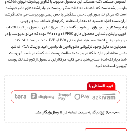
خصوص مستعد آکنه هستند. این محصول محبوب با فناوری پیشرفته نیوژن شاخته و
وارد بازار شده است که با هدف محافظت مؤثر از پوست در برابر اشعه‌های مضر خورشید
است که می تواند، بدون ایجاد حس سنگینی یا حس چربی روی پوست می ماند.اگر شما
از آن دسته اغراد هستید که بعد از استفاده از کرم‌های ضدافتاب دچار چربی
زیادپوستتان چرب و براق می شود و گاها، جوش می زند، این محصول می‌تواند انتخاب
خوبی برایتان باشد.این محصول دارای SPF50+ و +++PA بوده که می‌تواند پوست را در
برابر هر دو نوع اشعه‌ مضر فرابنفش یعنی UVA و UVB به خوبی محافظت کند.
همچنین به دلیل وجود ترکیباتی مثلویتامین E، نیاسین‌آمید، و زینک PCA، نه تنها
نقش محافظتی دارد، بلکه می تواند به سلامت پوست شما کمک می‌کند. اگر پوست
شما دچار لک شده است پیشنهاد می کنیم در کنار این محصول از کرم ضد لک پوست
آربوتین استفاده کنید.
۶,۰۰۰,۰۰۰
دیگه به سبدت اضافه کن تا
ارسال رایگان
بشه!