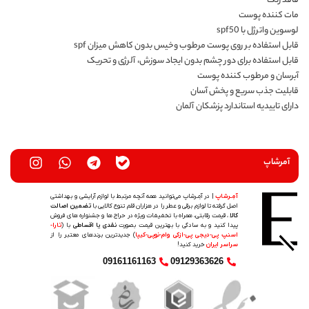
فاقد رنگ
مات کننده پوست
لوسوین واترژل با spf50
قابل استفاده بر روی پوست مرطوب وخیس بدون کاهش میزان spf
قابل استفاده برای دور چشم بدون ایجاد سوزش، آلرژی و تحریک
آبرسان و مرطوب کننده پوست
قابلیت جذب سریع و پخش آسان
دارای تاییدیه استاندارد پزشکان آلمان
آمرشاپ
آمِـرشاپ
| در آمِـرشاپ می‌توانید همه آنچه مرتبط با لوازم آرایشی و بهداشتی
اصل گرفته تا لوازم برقی و عطر را در هزاران قلم تنوع کالایی با
تضمین اصالت
کالا
، قیمت رقابتی، همراه با تخفیفات ویژه در حراج ها و جشنواره های فروش
پیدا کنید و به سادگی با بهترین قیمت بصورت
نقدی یا اقساطی
با (
تارا-
اسنپ پی-دیجی پی-ازکی وام-نوپی-کیپا
) جدیدترین‌ برندهای معتبر را از
سراسر ایران
خرید کنید!
09161161163
09129363626