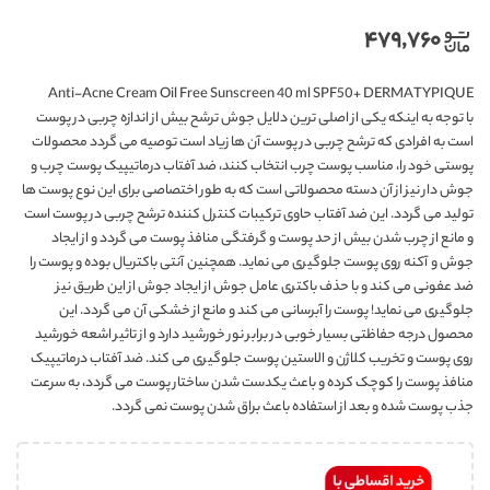
۴۷۹,۷۶۰
Anti-Acne Cream Oil Free Sunscreen 40 ml SPF50+ DERMATYPIQUE
با توجه به اینکه یکی از اصلی ترین دلایل جوش ترشح بیش از اندازه چربی در پوست
است به افرادی که ترشح چربی در پوست آن ها زیاد است توصیه می گردد محصولات
پوستی خود را، مناسب پوست چرب انتخاب کنند، ضد آفتاب درماتیپیک پوست چرب و
جوش‌ دار نیز از آن دسته محصولاتی است که به طور اختصاصی برای این نوع پوست ها
تولید می گردد. این ضد آفتاب حاوی ترکیبات کنترل کننده ترشح چربی در پوست است
و مانع از چرب شدن بیش از حد پوست و گرفتگی منافذ پوست می گردد و از ایجاد
جوش و آکنه روی پوست جلوگیری می نماید. همچنین آنتی باکتریال بوده و پوست را
ضد عفونی می کند و با حذف باکتری عامل جوش از ایجاد جوش از این طریق نیز
جلوگیری می نماید! پوست را آبرسانی می کند و مانع از خشکی آن می گردد. این
محصول درجه حفاظتی بسیار خوبی در برابر نور خورشید دارد و از تاثیر اشعه خورشید
روی پوست و تخریب کلاژن و الاستین پوست جلوگیری می کند. ضد آفتاب درماتیپیک
منافذ پوست را کوچک کرده و باعث یکدست شدن ساختار پوست می گردد، به سرعت
جذب پوست شده و بعد از استفاده باعث براق شدن پوست نمی گردد.