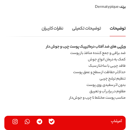
برند:
Dermatypique
توضیحات
توضیحات تکمیلی
نظرات کاربران
ویژپی های ضد آفتاب درماتیپیک پوست چرب و جوش‌ دار
ضد براقی و جمع کننده منافذ باز پوست
کمک به درمان انواع جوش
فاقد چربی با ساختار سبک
حداکثر حفاظت از سطح و عمق پوست
تنظیم ترشح چربی
بدون اثر سفیدی روی پوست
مقاوم در برابر آب و تعریق
مناسب پوست مختلط تا چرب و جوش‌دار
آمرشاپ