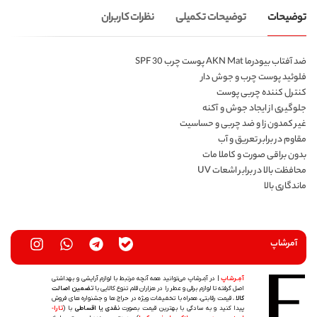
توضیحات
توضیحات تکمیلی
نظرات کاربران
ضد آفتاب بیودرما AKN Mat پوست چرب SPF 30
فلوئید پوست چرب و جوش دار
کنترل کننده چربی پوست
جلوگیری از ایجاد جوش و آکنه
غیر کمدون زا و ضد چربی و حساسیت
مقاوم در برابر تعریق و آب
بدون براقی صورت و کاملا مات
محافظت بالا در برابر اشعات UV
ماندگاری بالا
آمرشاپ
آمِـرشاپ
| در آمِـرشاپ می‌توانید همه آنچه مرتبط با لوازم آرایشی و بهداشتی
اصل گرفته تا لوازم برقی و عطر را در هزاران قلم تنوع کالایی با
تضمین اصالت
کالا
، قیمت رقابتی، همراه با تخفیفات ویژه در حراج ها و جشنواره های فروش
پیدا کنید و به سادگی با بهترین قیمت بصورت
نقدی یا اقساطی
با (
تارا-