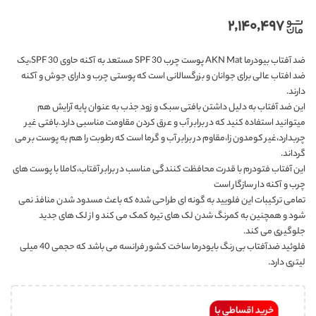
۲,۱۴۰,۴۹۷
ضد آفتاب بیودرما AKN Mat پوست چرب SPF 30 مستعد به آکنه حاوی SPF 30،یک
ضد افتاب عالی برای جوانان و بزرگسالانی است که پوستی چرب و دارای جوش و آکنه
دارند.
این ضد آفتاب به دلیل داشتن بافتی سبک و زود جذب به عنوان پایه آرایش هم
میتوانید استفاده کنید که در برابر آب و عرق کردن مقاومت مناسبی دارد.بافتی غیر
چربدارد،غیر کومدون زا،مقاوم در برابر آب و گرما است که رطوبت را هم به پوست بر می
گرداند.
این آفتاب فتودرم با قدرت محافظت کنندگی مناسب در برابر آفتاب،کاملا با پوست های
چرب و آکنه دار سازگار است
تمامی ترکیبات این فلویید به گونه ای طراحی شده که باعث مسدود شدن منافذ نمی
شود و همچنین به کمرنگ شدن لک های تیره کمک می کند و از لک های جدید
جلوگیری می کند.
فلوئید ضدآفتاب بی رنگ بایودرما ساخت کشور فرانسه می باشد که حجمی 40 میلی
لیتری دارد.