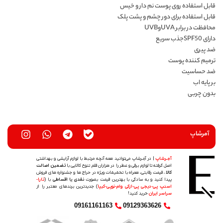
قابل استفاده روی پوست نم دار و خیس
قابل استفاده برای دور چشم و پشت پلک
محافظت در برابر UVAوUVB
دارای SPF50جذب سریع
ضد پیری
ترمیم کننده پوست
ضد حساسیت
بر پایه اب
بدون چربی
آمرشاپ
آمِـرشاپ
| در آمِـرشاپ می‌توانید همه آنچه مرتبط با لوازم آرایشی و بهداشتی
اصل گرفته تا لوازم برقی و عطر را در هزاران قلم تنوع کالایی با
تضمین اصالت
کالا
، قیمت رقابتی، همراه با تخفیفات ویژه در حراج ها و جشنواره های فروش
پیدا کنید و به سادگی با بهترین قیمت بصورت
نقدی یا اقساطی
با (
تارا-
اسنپ پی-دیجی پی-ازکی وام-نوپی-کیپا
) جدیدترین‌ برندهای معتبر را از
سراسر ایران
خرید کنید!
09161161163
09129363626