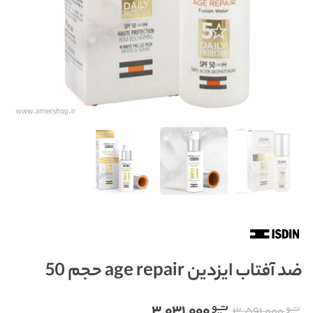
ضد آفتاب ایزدین age repair حجم 50
۳,۰۳۱,۰۰۰