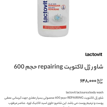
شاور ژل لاکتویت repairing حجم 600
۶۴۸,۰۰۰
lactovit lactourea body wash
شاور ژل لاکتویت REPAIRING حجم 600 محصولی بسیار مغذی جهت آبرسانی عمقی
پوست و ترمیم پوست می باشد. این شامپو حاوی اسید لاکتیک اوره ، عناصر مرطوب