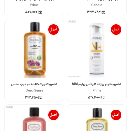
وزن 200
moist حجم 250
Prime
Candid
۵۰۷,۰۰۰
۳۲۳,۷۸۴
شامپو ملایم روزانه n پلاس پرایم hibi
شامپو تقویت کننده مو دیپ سنس
norm حجم 250
حجم 200
Deep Sense
Prime
۳۰۲,۲۵۰
۵۱۷,۴۰۰