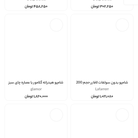
۳۰۲,۲۵۰
تومان
۴۵۸,۲۵۰
تومان
شامپو بدون سولفات لافارر حجم 200
شامپو هیدراته گلامور با عصاره چای سبز
و نعناع حجم 750
glamor
Lafarrerr
۱,۰۲۱,۰۸۰
تومان
۱,۸۲۰,۰۰۰
تومان