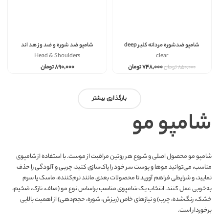
شامپو ضدشوره مردانه کلیر deep
شامپو ضد شوره و ضد وز هد اند
cleanse حجم ۴۰۰
شولدرز smooth and silky حجم 400
Head & Shoulders
clear
۷۴۸,۰۰۰
تومان
۸۹۰,۰۰۰
تومان
۸۵۰,۰۰۰
تومان
بارگذاری بیشتر
شامپو مو
شامپو مو محصول اصلی و شروع هر روتین مراقبت از موست. با استفاده از شامپوی
مناسب، می‌توانید موها و پوست سر خود را پاک‌سازی کنید، چربی و آلودگی را حذف
نمایید، و شرایطی فراهم آورید تا محصولات بعدی مانند نرم‌کننده، ماسک یا سرم
به‌خوبی عمل کنند. انتخاب یک شامپوی مناسب براساس نوع مو (صاف، نازک، ضخیم،
خشک، رنگ‌شده، چرب) و نیازهای خاص (ریزش، شوره، حجم‌دهی) از اهمیت بالایی
برخوردار است.