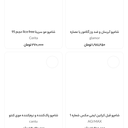
شامپو آبرسان و ضد وز گلامور با عصاره
شامپو مو سریتا lice free حجم 95
روغن کوکوی حجم 750
Cerita
glamor
۱,۹۸۱,۲۵۰
تومان
۲۷۰,۰۰۰
تومان
شامپو قبل کراتین ایجی مکس شماره 1
شامپو پاک‌کننده و نرم‌کننده موی کنتو
حجم 1000
bath & cleanser حجم296
cantu
AGI MAX