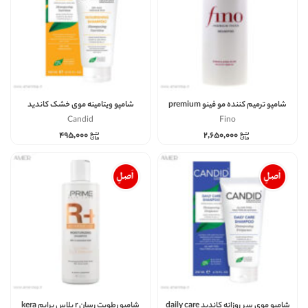
شامپو ترمیم کننده مو فینو premium
شامپو ویتامینه موی خشک کاندید
touch حجم 550
nourishing حجم 200
Candid
Fino
۴۹۵,۰۰۰
۲,۶۵۰,۰۰۰
شامپو موی سر روزانه کاندید daily care
شامپو رطوبت رسان r پلاس پرایم kera