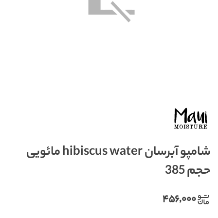
شامپو آبرسان hibiscus water مائویی
حجم 385
۴۵۶,۰۰۰