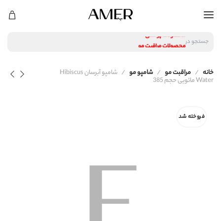
لوازم آرایشی
محصولات پوستی
جستجو در
محصولات مراقبت مو
عطر و ادکلن
لوازم آرایشی
خانه
مراقبت مو
شامپو مو
شامپو آبرسان Hibiscus
محصولات پوستی
Water مائویی حجم 385
محصولات مراقبت مو
عطر و ادکلن
فروخته شد