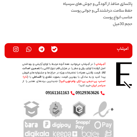
پاکسازی منافذ از آلودگی و جوش های سرسیاه
حفظ سلامت، درخشندگی و جوانی پوست
مناسب انواع پوست
حجم 30میل
آمرشاپ
آمِـرشاپ
| در آمِـرشاپ می‌توانید همه آنچه مرتبط با لوازم آرایشی و بهداشتی
اصل گرفته تا لوازم برقی و عطر را در هزاران قلم تنوع کالایی با
تضمین اصالت
کالا
، قیمت رقابتی، همراه با تخفیفات ویژه در حراج ها و جشنواره های فروش
پیدا کنید و به سادگی با بهترین قیمت بصورت
نقدی یا اقساطی
با (
تارا-
اسنپ پی-دیجی پی-ازکی وام-نوپی-کیپا
) جدیدترین‌ برندهای معتبر را از
سراسر ایران
خرید کنید!
09161161163
09129363626