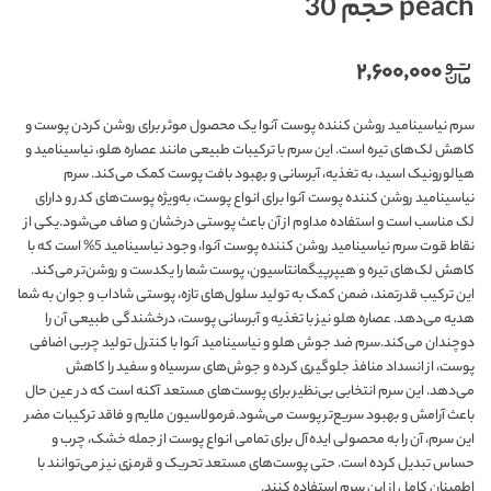
peach حجم 30
۲,۶۰۰,۰۰۰
سرم نیاسینامید روشن‌ کننده پوست آنوا یک محصول موثر برای روشن کردن پوست و
کاهش لک‌های تیره است. این سرم با ترکیبات طبیعی مانند عصاره هلو، نیاسینامید و
هیالورونیک اسید، به تغذیه، آبرسانی و بهبود بافت پوست کمک می‌کند. سرم
نیاسینامید روشن‌ کننده پوست آنوا برای انواع پوست، به‌ویژه پوست‌های کدر و دارای
لک مناسب است و استفاده مداوم از آن باعث پوستی درخشان و صاف می‌شود.یکی از
نقاط قوت سرم نیاسینامید روشن‌ کننده پوست آنوا، وجود نیاسینامید 5% است که با
کاهش لک‌های تیره و هیپرپیگمانتاسیون، پوست شما را یکدست و روشن‌تر می‌کند.
این ترکیب قدرتمند، ضمن کمک به تولید سلول‌های تازه، پوستی شاداب و جوان به شما
هدیه می‌دهد. عصاره هلو نیز با تغذیه و آبرسانی پوست، درخشندگی طبیعی آن را
دوچندان می‌کند.سرم ضد جوش هلو و نیاسینامید آنوا با کنترل تولید چربی اضافی
پوست، از انسداد منافذ جلوگیری کرده و جوش‌های سرسیاه و سفید را کاهش
می‌دهد. این سرم انتخابی بی‌نظیر برای پوست‌های مستعد آکنه است که در عین حال
باعث آرامش و بهبود سریع‌تر پوست می‌شود.فرمولاسیون ملایم و فاقد ترکیبات مضر
این سرم، آن را به محصولی ایده‌آل برای تمامی انواع پوست از جمله خشک، چرب و
حساس تبدیل کرده است. حتی پوست‌های مستعد تحریک و قرمزی نیز می‌توانند با
اطمینان کامل از این سرم استفاده کنند.