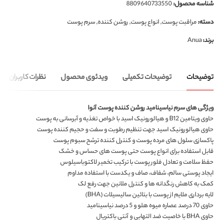
شناسه محصول:
8809640733550
دسته:
مراقبت پوست
,
انواع پوست
,
روشن کننده
,
سرم پوست
برند:
Anua
توضیحات
توضیحات تکمیلی
ویدئوی محصول
نظرات کاربران
ویژگی های سرم نیاسینامید روشن‌ کننده پوست آنوا
حاوی ویتامین B12 و هیالورونیک اسید با خواص تغذیه و آبرسانی به پوست
حاوی هیالورونیک اسید جهت تنظیم رطوبت و سفت و حجیم کننده پوست
پاکسازی سلول های مرده پوست و کنترل کننده ترشح سبوم پوست
قابل استفاده برای انواع پوست حتی پوست های حساس و خشک
حفظ سلامت و تعادل فلور پوست با ترکیب تخمیر لاکتوباسیلوس
ایجاد پوستی سالم، شفاف، صاف و یکدست با استفاده مداوم
کمک به کاهش رنگدانه ها و کنترل ملانین جهت رفع لک
لایه برداری ملایم از پوست با بتائین سالیسیلات (BHA)
حاوی 70 درصد عصاره میوه هلو و 5 درصد نیاسینامید
حاوی BHA با خاصیت ضد التهابی و آنتی باکتریال