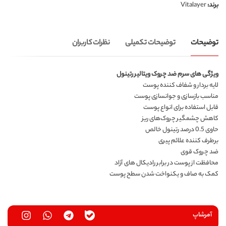
برند:
Vitalayer
توضیحات
توضیحات تکمیلی
نظرات کاربران
ویژگی های سرم ضد چروک ویتالیر رتینول
لایه بردار و شفاف کننده پوست
مناسب بازسازی و جوانسازی پوست
قابل استفاده برای انواع پوست
کاهش چشمگیر چروک‌های ریز
حاوی 0.5 درصد رتینول خالص
برطرف کننده علائم پیری
ضد چروک قوی
محافظت از پوست در برابر رادیکال های آزاد
کمک به صاف و یکنواخت شدن سطح پوست
آمرشاپ