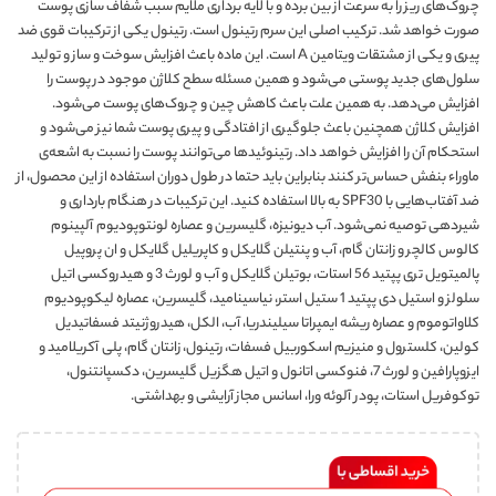
چروک‌های ریز را به سرعت از بین برده و با لایه برداری ملایم سبب شفاف سازی پوست
صورت خواهد شد. ترکیب اصلی این سرم رتینول است. رتینول یکی از ترکیبات قوی ضد
پیری و یکی از مشتقات ویتامین A است. این ماده باعث افزایش سوخت و ساز و تولید
سلول‌های جدید پوستی می‌شود و همین مسئله سطح کلاژن موجود در پوست را
افزایش می‌دهد. به همین علت باعث کاهش چین و چروک‌های پوست می‌شود.
افزایش کلاژن همچنین باعث جلوگیری از افتادگی و پیری پوست شما نیز می‌شود و
استحکام آن را افزایش خواهد داد. رتینوئیدها می‌توانند پوست را نسبت به اشعه‌ی
ماوراء بنفش حساس‌تر کنند بنابراین باید حتما در طول دوران استفاده از این محصول، از
ضد آفتاب‌هایی با SPF30 به بالا استفاده کنید. این ترکیبات در هنگام بارداری و
شیردهی توصیه نمی‌شود. آب دیونیزه، گلیسرین و عصاره لونتوپودیوم آلپینوم
کالوس کالچر و زانتان گام، آب و پنتیلن گلایکل و کاپریلیل گلایکل و ان پروپیل
پالمیتویل تری پپتید 56 استات، بوتیلن گلایکل و آب و لورث 3 و هیدروکسی اتیل
سلولز و استیل دی پپتید 1 ستیل استر، نیاسینامید، گلیسرین، عصاره لیکوپودیوم
کلاواتوموم و عصاره ریشه ایمپراتا سیلیندریا، آب، الکل، هیدروژنیتد فسفاتیدیل
کولین، کلسترول و منیزیم اسکوربیل فسفات، رتینول، زانتان گام، پلی آکریلامید و
ایزوپارافین و لورث 7، فنوکسی اتانول و اتیل هگزیل گلیسرین، دکسپانتنول،
توکوفریل استات، پودر آلوئه ورا، اسانس مجاز آرایشی و بهداشتی.