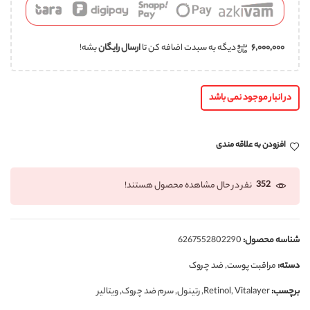
۶,۰۰۰,۰۰۰
دیگه به سبدت اضافه کن تا
ارسال رایگان
بشه!
در انبار موجود نمی باشد
افزودن به علاقه مندی
352
نفر در حال مشاهده محصول هستند!
شناسه محصول:
6267552802290
دسته:
مراقبت پوست
,
ضد چروک
برچسب:
Vitalayer
,
Retinol
,
رتینول
,
سرم ضد چروک
,
ویتالیر