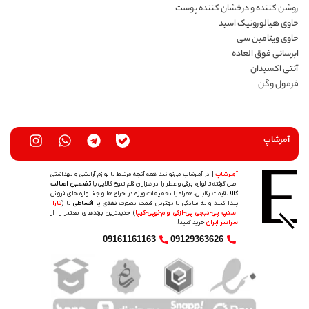
روشن کننده و درخشان کننده پوست
حاوی هیالورونیک اسید
حاوی ویتامین سی
ابرسانی فوق العاده
آنتی اکسیدان
فرمول وگن
آمرشاپ
آمِـرشاپ
| در آمِـرشاپ می‌توانید همه آنچه مرتبط با لوازم آرایشی و بهداشتی
اصل گرفته تا لوازم برقی و عطر را در هزاران قلم تنوع کالایی با
تضمین اصالت
کالا
، قیمت رقابتی، همراه با تخفیفات ویژه در حراج ها و جشنواره های فروش
پیدا کنید و به سادگی با بهترین قیمت بصورت
نقدی یا اقساطی
با (
تارا-
اسنپ پی-دیجی پی-ازکی وام-نوپی-کیپا
) جدیدترین‌ برندهای معتبر را از
سراسر ایران
خرید کنید!
09161161163
09129363626