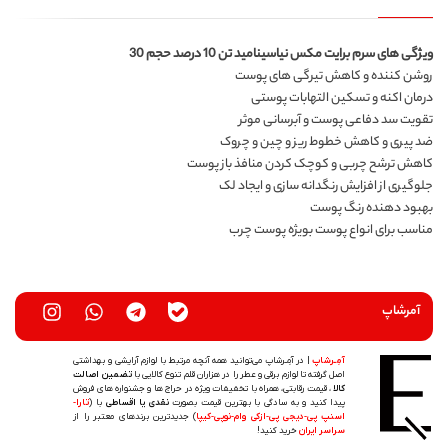
ویژگی های سرم برایت مکس نیاسینامید تن 10 درصد حجم 30
روشن کننده و کاهش تیرگی های پوست
درمان اکنه و تسکین التهابات پوستی
تقویت سد دفاعی پوست و آبرسانی موثر
ضد پیری و کاهش خطوط ریز و چین و چروک
کاهش ترشح چربی و کوچک کردن منافذ باز پوست
جلوگیری از افزایش رنگدانه سازی و ایجاد لک
بهبود دهنده رنگ پوست
مناسب برای انواع پوست بویژه پوست چرب
آمرشاپ
آمِـرشاپ
| در آمِـرشاپ می‌توانید همه آنچه مرتبط با لوازم آرایشی و بهداشتی
اصل گرفته تا لوازم برقی و عطر را در هزاران قلم تنوع کالایی با
تضمین اصالت
کالا
، قیمت رقابتی، همراه با تخفیفات ویژه در حراج ها و جشنواره های فروش
پیدا کنید و به سادگی با بهترین قیمت بصورت
نقدی یا اقساطی
با (
تارا-
اسنپ پی-دیجی پی-ازکی وام-نوپی-کیپا
) جدیدترین‌ برندهای معتبر را از
سراسر ایران
خرید کنید!