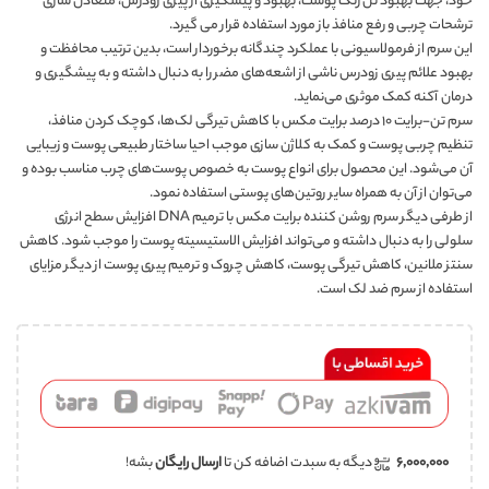
خود، جهت بهبود تن رنگ پوست، بهبود و پیشگیری از پیری زودرس، متعادل سازی
ترشحات چربی و رفع منافذ باز مورد استفاده قرار می گیرد.
این سرم از فرمولاسیونی با عملکرد چندگانه برخوردار است، بدین ترتیب محافظت و
بهبود علائم پیری زودرس ناشی از اشعه‌های مضر را به دنبال داشته و به پیشگیری و
درمان آکنه کمک موثری می‌نماید.
سرم تن-برایت ۱۰ درصد برایت مکس با کاهش تیرگی لک‌ها، کوچک کردن منافذ،
تنظیم چربی پوست و کمک به کلاژن سازی موجب احیا ساختار طبیعی پوست و زیبایی
آن می‌شود. این محصول برای انواع پوست به خصوص پوست‌های چرب مناسب بوده و
می‌توان از آن به همراه سایر روتین‌های پوستی استفاده نمود.
از طرفی دیگر سرم روشن کننده برایت مکس با ترمیم DNA افزایش سطح انرژی
سلولی را به دنبال داشته و می‌تواند افزایش الاستیسیته پوست را موجب شود. کاهش
سنتز ملانین، کاهش تیرگی پوست، کاهش چروک و ترمیم پیری پوست از دیگر مزایای
استفاده از سرم ضد لک است.
۶,۰۰۰,۰۰۰
دیگه به سبدت اضافه کن تا
ارسال رایگان
بشه!