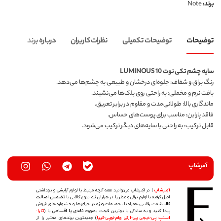
برند:
Note
توضیحات
توضیحات تکمیلی
نظرات کاربران
درباره برند
سایه چشم تکی نوت LUMINOUS 10
رنگ براق و شفاف: جلوه‌ای درخشان و طبیعی به چشم‌ها می‌دهد.
بافت نرم و مخملی: به راحتی روی پلک‌ها می‌نشیند.
ماندگاری بالا: طولانی‌مدت و مقاوم در برابر تعریق.
فاقد پارابن: مناسب برای پوست‌های حساس.
قابل ترکیب: به راحتی با سایه‌های دیگر ترکیب می‌شود.
آمرشاپ
آمِـرشاپ
| در آمِـرشاپ می‌توانید همه آنچه مرتبط با لوازم آرایشی و بهداشتی
اصل گرفته تا لوازم برقی و عطر را در هزاران قلم تنوع کالایی با
تضمین اصالت
کالا
، قیمت رقابتی، همراه با تخفیفات ویژه در حراج ها و جشنواره های فروش
پیدا کنید و به سادگی با بهترین قیمت بصورت
نقدی یا اقساطی
با (
تارا-
اسنپ پی-دیجی پی-ازکی وام-نوپی-کیپا
) جدیدترین‌ برندهای معتبر را از