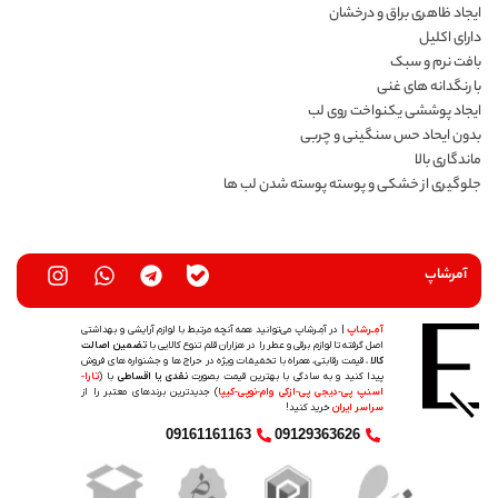
ایجاد ظاهری براق و درخشان
دارای اکلیل
بافت نرم و سبک
با رنگدانه های غنی
ایجاد پوششی یکنواخت روی لب
بدون ایحاد حس سنگینی و چربی
ماندگاری بالا
جلوگیری از خشکی و پوسته پوسته شدن لب ها
آمرشاپ
آمِـرشاپ
| در آمِـرشاپ می‌توانید همه آنچه مرتبط با لوازم آرایشی و بهداشتی
اصل گرفته تا لوازم برقی و عطر را در هزاران قلم تنوع کالایی با
تضمین اصالت
کالا
، قیمت رقابتی، همراه با تخفیفات ویژه در حراج ها و جشنواره های فروش
پیدا کنید و به سادگی با بهترین قیمت بصورت
نقدی یا اقساطی
با (
تارا-
اسنپ پی-دیجی پی-ازکی وام-نوپی-کیپا
) جدیدترین‌ برندهای معتبر را از
سراسر ایران
خرید کنید!
09161161163
09129363626