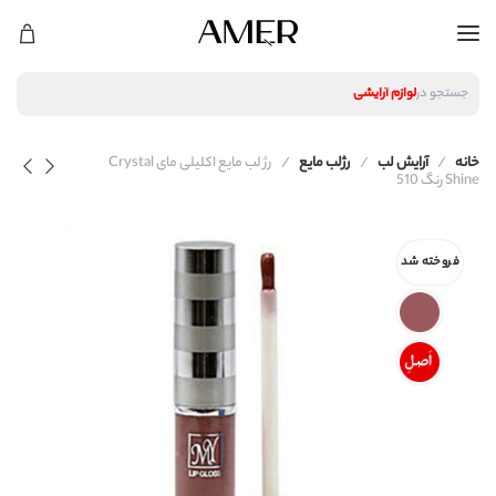
لوازم آرایشی
جستجو در
محصولات پوستی
محصولات مراقبت مو
خانه
آرایش لب
رژلب مایع
رژ لب مایع اکلیلی مای Crystal
عطر و ادکلن
Shine رنگ 510
فروخته شد