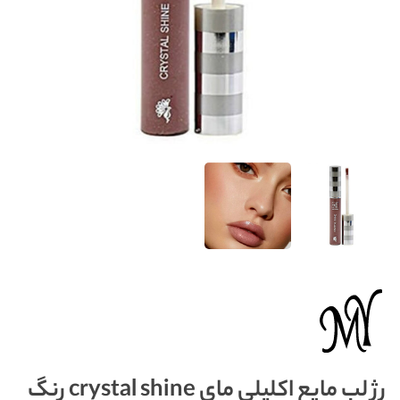
رژ لب مایع اکلیلی مای crystal shine رنگ