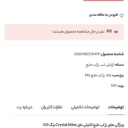
افزودن به علاقه مندی
312
نفر در حال مشاهده محصول هستند!
شناسه محصول:
6260482510419
دسته:
آرایش لب
,
رژلب مایع
برچسب:
my
,
رژ لب مایع My
برند:
MY
توضیحات
توضیحات تکمیلی
نظرات کاربران
درباره برند
ویژگی های رژ لب مایع اکلیلی مای Crystal Shine رنگ 510