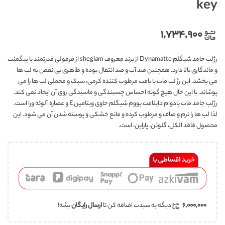
key
۱,۷۳۴,۹۰۰
رژلب جامد شیگلم Dynamatte از برند معروف sheglam از فرمولی قدرتمند با پیگمنت
و ماندگاری بالا دارد. همچنین ضد آب و ضد انتقال بوده و ظاهری بی نقص به لب ها
می بخشد. این رژ لب مات با بافت مرطوب کننده کرمی، سبک و مخملی لب ها را می
پوشاند. با این حال هیچ گونه احساس چسبندگی و ماسیدگی روی آن ایجاد نمی کند.
رژلب جامد مات بادوام داینامت بووم شیگلم حاوی ویتامین E و عصاره آلوئه ورا است.
لذا لب ها را نرم و صاف و مرطوب کرده و مانع خشکی و پوسته شدن آن می شود. این
محصول فاقد الکل، گلوتن، پارابن، است.
۶,۰۰۰,۰۰۰
دیگه به سبدت اضافه کن تا
ارسال رایگان
بشه!