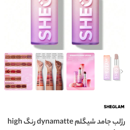
رژلب جامد شیگلم dynamatte رنگ high