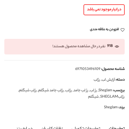
در انبار موجود نمی باشد
افزودن به علاقه مندی
918
نفر در حال مشاهده محصول هستند!
شناسه محصول:
6971053496109
دسته:
آرایش لب
,
رژلب
برچسب:
Sheglam
,
رژ لب
,
رژ لب جامد
,
رژلب
,
رژلب جامد شیگلم
,
رژلب شیگلم
,
رژلبSHEGLAM
,
شیگلم
برند:
Sheglam