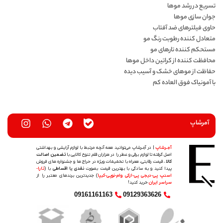
تسریع در رشد موها
جوان سازی موها
حاوی فیلترهای ضد آفتاب
متعادل کننده رطوبت رنگ مو
مستحکم کننده تارهای مو
محافظت کننده از کراتین داخل موها
حفاظت از موهای خشک و آسیب دیده
با آمونیاک فوق العاده کم
آمرشاپ
آمِـرشاپ
| در آمِـرشاپ می‌توانید همه آنچه مرتبط با لوازم آرایشی و بهداشتی
اصل گرفته تا لوازم برقی و عطر را در هزاران قلم تنوع کالایی با
تضمین اصالت
کالا
، قیمت رقابتی، همراه با تخفیفات ویژه در حراج ها و جشنواره های فروش
پیدا کنید و به سادگی با بهترین قیمت بصورت
نقدی یا اقساطی
با (
تارا-
اسنپ پی-دیجی پی-ازکی وام-نوپی-کیپا
) جدیدترین‌ برندهای معتبر را از
سراسر ایران
خرید کنید!
09161161163
09129363626