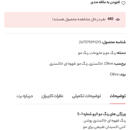
افزودن به علاقه مندی
485
نفر در حال مشاهده محصول هستند!
شناسه محصول:
267371091215
دسته:
رنگ مو و ملزومات
,
رنگ مو
برچسب:
Olive
,
خاکستری
,
رنگ مو
,
قهوه ای خاکستری
برند:
Olive
توضیحات
توضیحات تکمیلی
نظرات کاربران
درباره برند
ویژگی های رنگ مو الیو شماره 1-5
رنگ قهوه ای خاکستری روشن
آنتی اکسیدان طبیعی برای مو