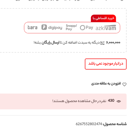
۶,۰۰۰,۰۰۰
دیگه به سبدت اضافه کن تا
ارسال رایگان
بشه!
در انبار موجود نمی باشد
افزودن به علاقه مندی
430
نفر در حال مشاهده محصول هستند!
شناسه محصول:
6267552802474