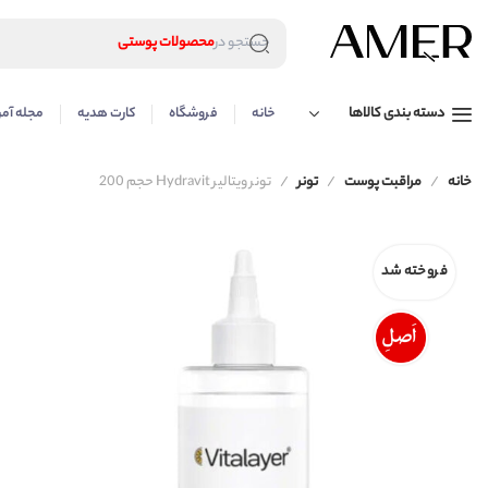
لوازم آرایشی
محصولات پوستی
جستجو در
محصولات مراقبت مو
عطر و ادکلن
لوازم آرایشی
دسته بندی کالاها
خانه
فروشگاه
کارت هدیه
مجله آمر
محصولات پوستی
محصولات مراقبت مو
عطر و ادکلن
خانه
مراقبت پوست
تونر
تونر ویتالیر Hydravit حجم 200
فروخته شد