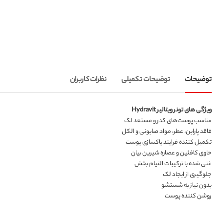
توضیحات
توضیحات تکمیلی
نظرات کاربران
ویژگی های تونر ویتالیر Hydravit
مناسب پوست‌های کدر و مستعد لک
فاقد پارابن، عطر، مواد صابونی و الکل
تکمیل کننده فرایند پاکسازی پوست
حاوی کافئین و عصاره شیرین بیان
غنی شده با ترکیبات التیام بخش
جلوگیری از ایجاد لک
بدون نیاز به شستشو
روشن کننده پوست