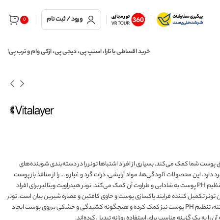
ورود / ثبت نام
0
خرید اقساطی با تارا، اسنپ پی، دیجی پی، ازکی وام و ترب پی!
سازی عمیق پوست شما کمک می‌کند. بسیاری از افراد اشتباها تونر را در دسته‌بندی شوینده‌های
. این محصولات آلودگی‌ها، مواد آرایشی، ذرات گرد و غبار و … را از منافذ باز پوست
پاک کرده و امکان تنفس بیشتر پوست را فراهم می‌کند. تونرها علاوه‌بر پاکسازی عمیق، با تنظیم PH پوست به شادابی و طراوت آن کمک می‌کند. تونر هیدراویت ویتالیر برای افراد
تونر تکمیل کننده فرایند پاکسازی پوست و حاوی کافئین و عصاره شیرین بیان است. تونر
ویتالیر ضمن پاکسازی کامل سطح پوست به کاهش منافذ باز، تنظیم چربی، رفع جوش و آکنه، تنظیم PH پوست نیز کمک کرده و هیچگونه کشیدگی و خشکی برروی پوست ایجاد
ا به یک گزینه مناسب برای استفاده روزانه تبدیل کرده‌اند.