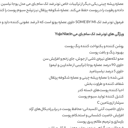
عصاره ریشه چینی یکی دیگر از ترکیبات خاص تونر ضد لک سام بای می مدل یوجا نیاسین 
داده و رطوبت را در پوست حفظ می‌کند. عصاره شکوفه پرتقال نیز ترشح سبوم پوست را کن
فرمول تونر ضد لک SOME BY MI حاوی عصاره یوزو است که اثر ضد عفونی کننده دارد و میکروسیرکولاسیون خون را بهبود می‌بخشد. آدنوزین موجود در تونر روند پیری پوست را کند خواهد کرد.
ویژگی‌ های تونر ضد لک سام بای می Yuja Niacin
روشن کننده و یکنواخت کننده رنگ پوست
بهبود رنگ و بافت پوست
محو لکه‌های تیره‌ی ناشی از جوش، جای زخم و افزایش سن
حاوی 90 درصد عصاره یوجا (ترکیبی از ماندارین و لیمو)
حاوی 5 درصد نیاسینامید
غنی شده با عصاره ریشه چینی و عصاره شکوفه پرتقال
شفاف کننده و طراوت بخش
احیا کننده پوست‌های خسته کدر
کنترل کننده تولید سبوم پوست
سرشار از ویتامین C
دارای خاصیت آنتی اکسیدانی؛ محافظ پوست در برابر رادیکال‌های آزاد
افزایش خاصیت کشسانی و استحکام پوست
بازسازی و ترمیم علائم پیری پوست