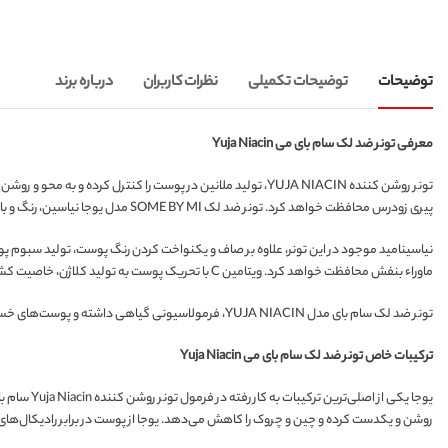
توضیحات
توضیحات تکمیلی
نظرات کاربران
درباره برند
معرفی تونر ضد لک سام بای می Yuja Niacin
تونر روشن کننده YUJA NIACIN، تولید ملانین در پوست را کنترل
پیری زودرس محافظت خواهد کرد. تونر ضد لک SOME BY MI مدل یوجا نیاسین، رنگ و بافت پوست را بهبود بخشیده و آن را روشن و درخشان می‌کند.
ماوراء بنفش محافظت خواهد کرد. ویتامین C با تحریک پوست به تولید کلاژن، خاصیت کشسانی و استحکام پوست را افزایش می‌دهد.
تونر ضد لک سام بای مدل YUJA NIACIN، فرمولاسیونی گیاهی داشته و پوست‌های خسته و کدر را احیا می‌کند. این تونر روشن کننده و ضد لک، فاقد روغن معدنی، الکل و پارابن است. تونر روشن کننده یوجا نیاسین از پرفروش‌ترین محصولات برند سام بای می است.
ترکیبات خاص تونر ضد لک سام بای می Yuja Niacin
روشن و یکدست کرده و چین و چروک را کاهش می‌دهد. یوجا از پوست در برابر رادیکال‌های 