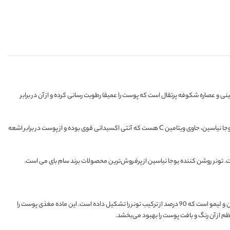
ره ریشه چینی و عصاره شکوفه پرتقال است که پوست را عمیقا رطوبت رسانی کرده و از آن در برابر
نیاسینامید موجود در این تونر، علاوه بر صاف و یکنواخت کردن رنگ پوست، تولید سبوم پوست را کاهش داده و از ایجاد جوش و آکنه جلوگیری می‌کند. تونر ضد لک سام بای می مدل یوجا نیاسین، حاوی ویتامین C هست که آنتی اکسیدانی قوی بوده و از پوست در برابر اشعه
یوجا یکی از اصلی‌ترین ترکیبات به کار رفته در فرمول تونر روشن کننده Yuja Niacin سام بای می هست که سرشار از ویتامین C، ویتامین A و آنتی اکسیدان است. یوجا ترکیبی از ماندارین و لیمو است که 90 درصد از ترکیب تونر را تشکیل داده است. این ماده مغذی پوست را
م از آن رنگ و بافت پوست را بهبود می‌بخشد.