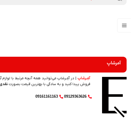
محصولات مراقبت مو
عطر و ادکلن
لوازم آرایشی
محصولات پوستی
محصولات مراقبت مو
عطر و ادکلن
آمرشاپ
آمِـرشاپ
| در آمِـرشاپ می‌توانید همه آنچه مرتبط با لوازم آ
فروش پیدا کنید و به سادگی با بهترین قیمت بصورت
نقدی 
09161161163
09129363626