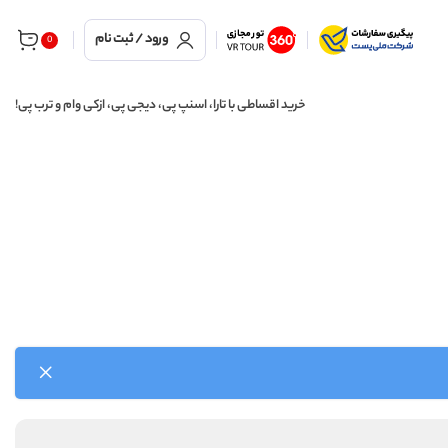
ورود / ثبت نام
0
خرید اقساطی با تارا، اسنپ پی، دیجی پی، ازکی وام و ترب پی!