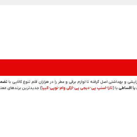
رایشی و بهداشتی اصل گرفته تا لوازم برقی و عطر را در هزاران قلم تنوع کالایی با
تضمی
یا اقساطی
با (
تارا-اسنپ پی-دیجی پی-ازکی وام-نوپی-کیپا
) جدیدترین‌ برندهای معتبر