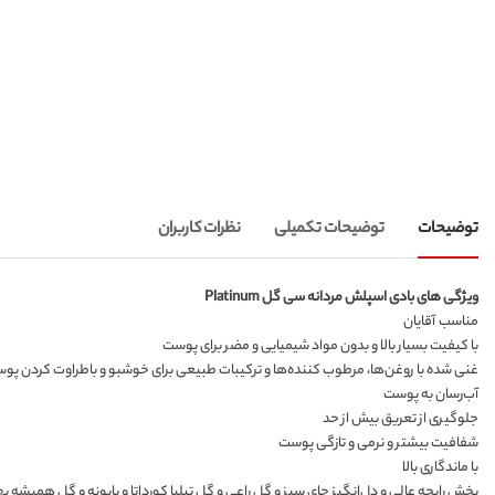
توضیحات
توضیحات تکمیلی
نظرات کاربران
ویژگی های بادی اسپلش مردانه سی گل Platinum
مناسب آقایان
با کیفیت بسیار بالا و بدون مواد شیمیایی و مضر برای پوست
غنی شده با روغن‌ها، مرطوب کننده‌ها و ترکیبات طبیعی برای خوشبو و باطراوت کردن پو
آب‌رسان به پوست
جلوگیری از تعریق بیش از حد
شفافیت بیشتر و نرمی و تازگی پوست
با ماندگاری بالا
پخش رایحه عالی و دل‌انگیز چای سبز و گل راعی و گل تیلیا کورداتا و بابونه و گل همیشه ب