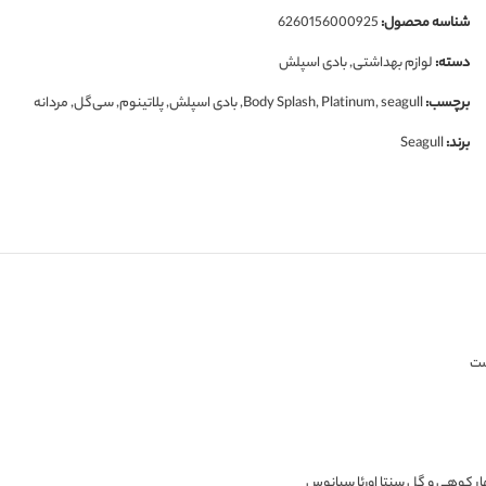
شناسه محصول:
6260156000925
دسته:
لوازم بهداشتی
,
بادی اسپلش
برچسب:
seagull
,
Platinum
,
Body Splash
,
بادی اسپلش
,
پلاتینوم
,
سی‌گل
,
مردانه
برند:
Seagull
ست
هار کوهی و گل سنتا اورئا سیانوس