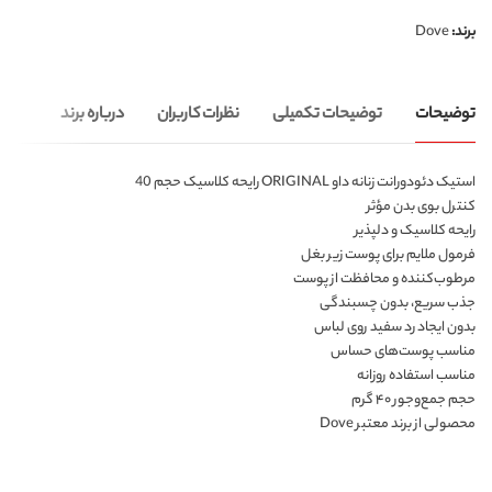
برند:
Dove
توضیحات
توضیحات تکمیلی
نظرات کاربران
درباره برند
استیک دئودورانت زنانه داو ORIGINAL رایحه کلاسیک حجم 40
کنترل بوی بدن مؤثر
رایحه کلاسیک و دلپذیر
فرمول ملایم برای پوست زیر بغل
مرطوب‌کننده و محافظت از پوست
جذب سریع، بدون چسبندگی
بدون ایجاد رد سفید روی لباس
مناسب پوست‌های حساس
مناسب استفاده روزانه
حجم جمع‌وجور ۴۰ گرم
محصولی از برند معتبر Dove