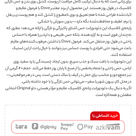
برای زنانی است که به دنبال ترکیب کامل مراقبت از پوست، کنترل بوی بدن و حس تازگی
کلاسیک در طول روز هستند. این محصول از برند معتبر Dove با فرمول ملایم و
اثبات‌شده طراحی شده تا هم تعریق و بوی نامطبوع را کنترل کند و هم پوست زیر بغل
را نرم، لطیف و محافظت‌شده نگه دارد—بدون سوزش یا خشکی.
رایحه‌ی کلاسیک این دئودورانت حس آشنای پاکیزگی و تازگی را ارائه می‌دهد؛ عطری که
نه‌چندان قوی است و نه آزاردهنده، بلکه حس طبیعی و دلپذیر را همراه با احساس
راحتی در طول روز منتقل می‌کند. فرمول Dove با داشتن مرطوب‌کننده‌های ملایم
باعث می‌شود حتی افرادی با پوست حساس نیز بتوانند با خیال راحت از این استیک
استفاده کنند.
این دئودورانت با بافت سبک و جذب سریع، بدون ایجاد چسبندگی یا رد سفید روی
لباس، حس راحتی و اعتمادبه‌نفس را از صبح تا پایان روز حفظ می‌کند. حجم ۴۰ گرمی آن
نیز جمع‌وجور و مناسب برای حمل در کیف یا ساک دستی است، پس در هر موقعیتی—
در محل کار، بیرون شهر یا سفر—می‌توانی حس تازگی را با خود داشته باشی.
اگر به دنبال یک دئودورانت زنانه‌ی کلاسیک، ملایم و مؤثر هستی، داو Original انتخابی
مطمئن و همه‌کاره است.