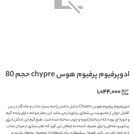
ادوپرفیوم پرفیوم هوس chypre حجم 80
۱,۰۴۴,۰۰۰
ادوپرفیوم پرفیوم هوس Chypre بدلیل داشتن راحیه بسیار جذاب و ماندگار، در بین
آقایان جوان از محبوبیت بی شماری برخوردار می باشد. این عطر مردانه، دارای رایحه گرم
و ادویه ای بوده که از ساختار ادویه و چوب ساخته شده است. طبع گرم این ادکلن انرژِی
پر شور و نشاطی را برای مصرف کننده به ارمغان می آورد که نظر بسیاری از مردان جذاب
را به خود جلب می کند. فصول پیشنهادی برای استفاده از محصول روزهای پاییزی و