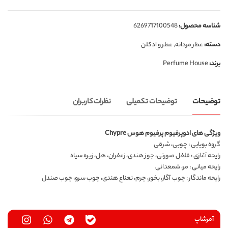
شناسه محصول:
6269717100548
دسته:
عطر مردانه
,
عطر و ادکلن
برند:
Perfume House
توضیحات
توضیحات تکمیلی
نظرات کاربران
ویژگی های ادوپرفیوم پرفیوم هوس Chypre
گروه بویایی : چوبی، شرقی
رایحه آغازی : فلفل صورتی، جوز هندی، زعفران، هل، زیره سیاه
رایحه میانی : مر، شمعدانی
رایحه ماندگار : چوب آگار، بخور، چرم، نعناع هندی، چوب سرو، چوب صندل
آمرشاپ