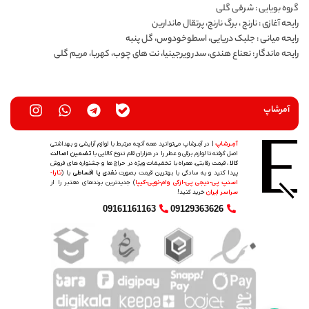
گروه بویایی : شرقی گلی
رایحه آغازی : نارنج ، برگ نارنج، پرتقال ماندارین
رایحه میانی : جلبک دریایی، اسطوخودوس، گل پنبه
رایحه ماندگار : نعناع هندی، سدر ویرجینیا، نت های چوب، کهربا، مریم گلی
آمرشاپ
آمِـرشاپ
| در آمِـرشاپ می‌توانید همه آنچه مرتبط با لوازم آرایشی و بهداشتی
اصل گرفته تا لوازم برقی و عطر را در هزاران قلم تنوع کالایی با
تضمین اصالت
کالا
، قیمت رقابتی، همراه با تخفیفات ویژه در حراج ها و جشنواره های فروش
پیدا کنید و به سادگی با بهترین قیمت بصورت
نقدی یا اقساطی
با (
تارا-
اسنپ پی-دیجی پی-ازکی وام-نوپی-کیپا
) جدیدترین‌ برندهای معتبر را از
سراسر ایران
خرید کنید!
09161161163
09129363626