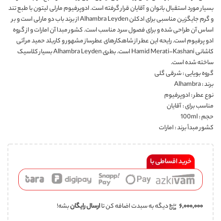
بسیار مورد استقبال بانوان و آقایان قرار گرفته است. ادوپرفیوم مارلی لیتون با طبع تند
و گرم جایگزین مناسبی برای ادکلن Alhambra Leyden از برند باب دو مارلی است و بر
اساس آن طراحی شده و برای فصول سرد مناسب است. کشور مبدا آن امارات و از گروه
ادو پرفیوم است. رایحه این عطر از شاهکارهای عطرساز مشهور و کاربلد حمید مرآتی
کاشانی Hamid Merati-Kashani است. بطری Alhambra Leyden بسیار کلاسیک
ساخته شده است.
گروه بویایی : شرقی گلی
برند : Alhambra
نوع عطر : ادوپرفیوم
مناسب برای : آقایان
حجم : 100ml
کشور مبدأ برند : امارات
۶,۰۰۰,۰۰۰
دیگه به سبدت اضافه کن تا
ارسال رایگان
بشه!