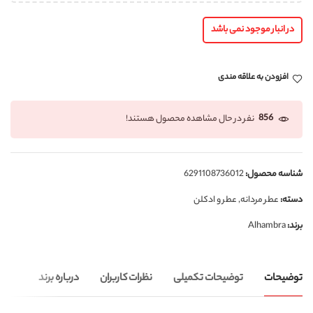
در انبار موجود نمی باشد
افزودن به علاقه مندی
856
نفر در حال مشاهده محصول هستند!
شناسه محصول:
6291108736012
دسته:
عطر مردانه
,
عطر و ادکلن
برند:
Alhambra
توضیحات
توضیحات تکمیلی
نظرات کاربران
درباره برند