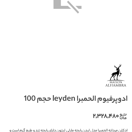
ادوپرفیوم الحمبرا leyden حجم 100
۲,۳۲۸,۴۸۰
ادکلن مردانه الحمبرا مدل لیدن رایحه مارلی لیتون دارای رایحه تند و طبع گرم است و