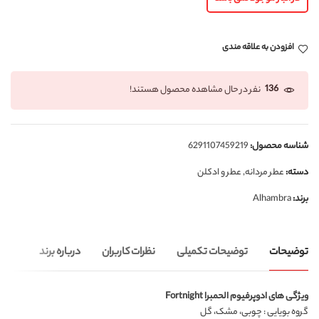
افزودن به علاقه مندی
136
نفر در حال مشاهده محصول هستند!
شناسه محصول:
6291107459219
دسته:
عطر مردانه
,
عطر و ادکلن
برند:
Alhambra
توضیحات
توضیحات تکمیلی
نظرات کاربران
درباره برند
ویژگی های ادوپرفیوم الحمبرا Fortnight
گروه بویایی : چوبی، مشک، گل