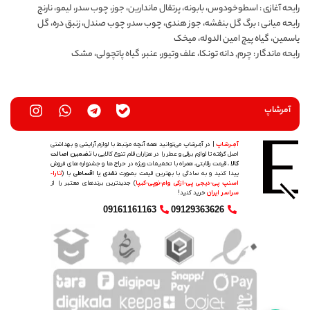
رایحه آغازی : اسطوخودوس، بابونه، پرتقال ماندارین، جوز، چوب سدر، لیمو، نارنج
رایحه میانی : برگ گل بنفشه، جوز هندی، چوب سدر، چوب صندل، زنبق دره، گل
یاسمین، گیاه پیچ امین الدوله، میخک
رایحه ماندگار : چرم, دانه تونکا، علف وتیور، عنبر، گیاه پاتچولی، مشک
آمرشاپ
آمِـرشاپ
| در آمِـرشاپ می‌توانید همه آنچه مرتبط با لوازم آرایشی و بهداشتی
اصل گرفته تا لوازم برقی و عطر را در هزاران قلم تنوع کالایی با
تضمین اصالت
کالا
، قیمت رقابتی، همراه با تخفیفات ویژه در حراج ها و جشنواره های فروش
پیدا کنید و به سادگی با بهترین قیمت بصورت
نقدی یا اقساطی
با (
تارا-
اسنپ پی-دیجی پی-ازکی وام-نوپی-کیپا
) جدیدترین‌ برندهای معتبر را از
سراسر ایران
خرید کنید!
09161161163
09129363626